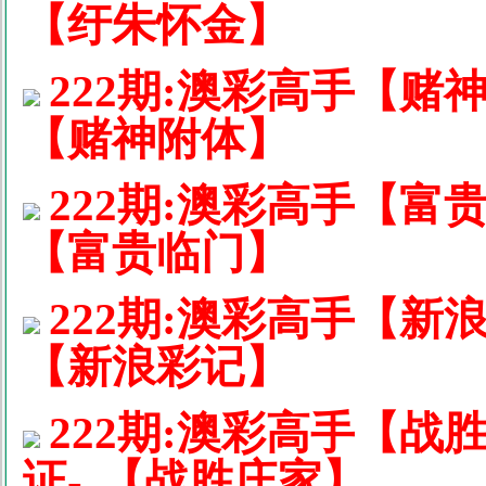
【
纡朱怀金
】
222期:澳彩高手【
【
赌神附体
】
222期:澳彩高手【
【
富贵临门
】
222期:澳彩高手【新
【
新浪彩记
】
222期:澳彩高手【
证-
【
战胜庄家
】