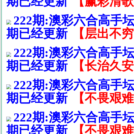
期已经更新
【
赢彩清歌
222期:澳彩六合高手
期已经更新
【
层出不穷
222期:澳彩六合高
期已经更新
【
长治久安
222期:澳彩六合高
期已经更新
【
不畏艰难
222期:澳彩六合高
期已经更新
【
不畏艰难