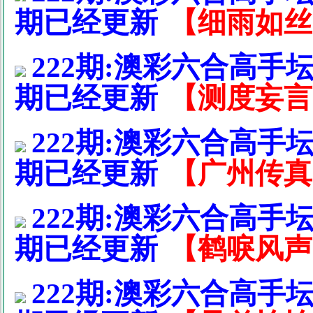
期已经更新
【
细雨如丝
222期:澳彩六合高手
期已经更新
【
测度妄言
222期:澳彩六合高
期已经更新
【
广州传真
222期:澳彩六合高
期已经更新
【
鹤唳风声
222期:澳彩六合高