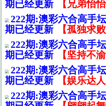
期已经更新
【
兄弟怡怡
222期:澳彩六合高
期已经更新
【
孤独求败
222期:澳彩六合高手
期已经更新
【
坚持不渝
222期:澳彩六合高手
期已经更新
【
娱乐达人
222期:澳彩六合高手