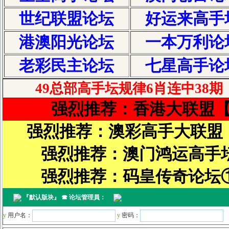
世纪联盟论坛
好运来高手
港澳阳光论坛
一本万利论
老彩民主论坛
七星高手论
49总部高手坛规律6肖连中38期
强烈推荐：香港大联盟
强烈推荐：澳彩高手大联盟
强烈推荐：澳门鸿运高手坛
强烈推荐：码皇传奇论坛
『
默认版块
』 ☎ 论坛管理員：
y
用户名：
y
密码：