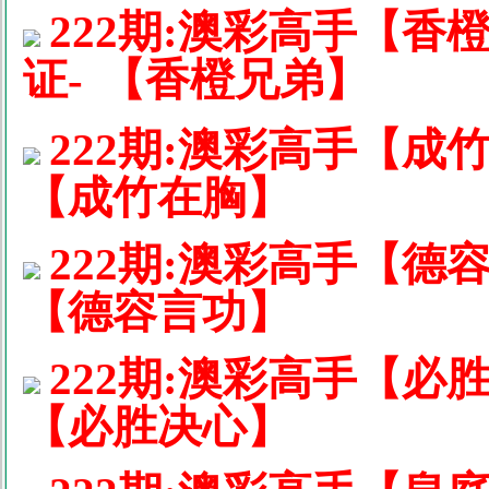
222期:澳彩高手【
证-
【
香橙兄弟
】
222期:澳彩高手【成
【
成竹在胸
】
222期:澳彩高手【德
【
德容言功
】
222期:澳彩高手【
【
必胜决心
】