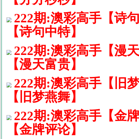
222期:澳彩高手【
【
诗句中特
】
222期:澳彩高手【漫
【
漫天富贵
】
222期:澳彩高手【
【
旧梦燕舞
】
222期:澳彩高手【
【
金牌评论
】