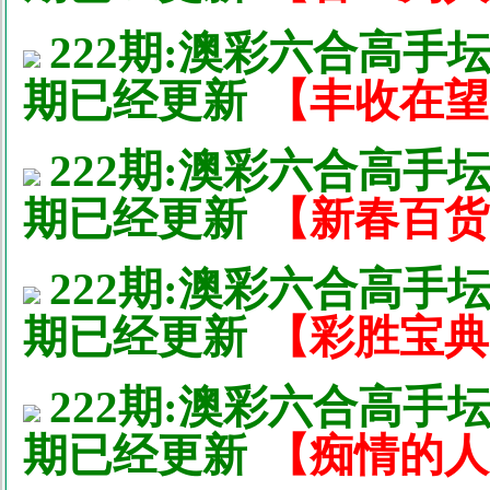
222期:澳彩六合高
期已经更新
【
丰收在望
222期:澳彩六合高
期已经更新
【
新春百货
222期:澳彩六合高
期已经更新
【
彩胜宝典
222期:澳彩六合高
期已经更新
【
痴情的人