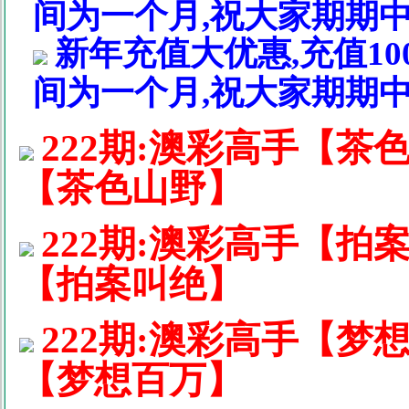
间为一个月,祝大家期期中
新年充值大优惠,充值1000
间为一个月,祝大家期期中
222期:澳彩高手【
【
茶色山野
】
222期:澳彩高手【
【
拍案叫绝
】
222期:澳彩高手【
【
梦想百万
】