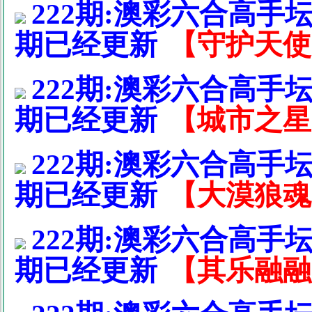
222期:澳彩六合高
期已经更新
【
守护天使
222期:澳彩六合高手
期已经更新
【
城市之星
222期:澳彩六合高
期已经更新
【
大漠狼魂
222期:澳彩六合高
期已经更新
【
其乐融融