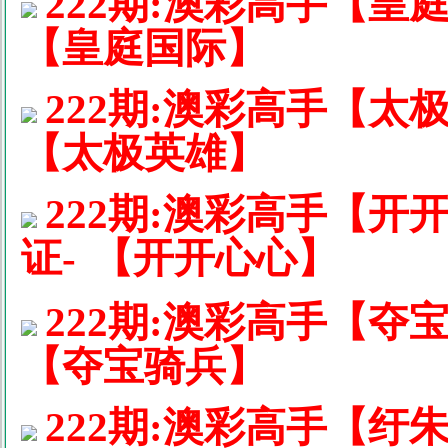
222期:澳彩高手【
【
皇庭国际
】
222期:澳彩高手【太
【
太极英雄
】
222期:澳彩高手【
证-
【
开开心心
】
222期:澳彩高手【
【
夺宝骑兵
】
222期:澳彩高手【纡