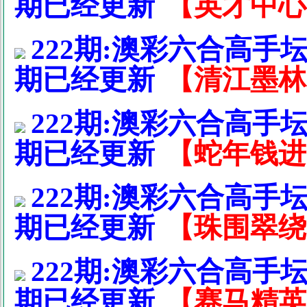
期已经更新
【
英才中心
222期:澳彩六合高
期已经更新
【
清江墨林
222期:澳彩六合高
期已经更新
【
蛇年钱进
222期:澳彩六合高
期已经更新
【
珠围翠绕
222期:澳彩六合高
期已经更新
【
赛马精英