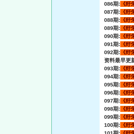
086期:
《纡
087期:
《纡
088期:
《纡
089期:
《纡
090期:
《纡
091期:
《纡
092期:
《纡
资料最早更新在
093期:
《纡
094期:
《纡
095期:
《纡
096期:
《纡
097期:
《纡
098期:
《纡
099期:
《纡
100期:
《纡
101期:
《纡