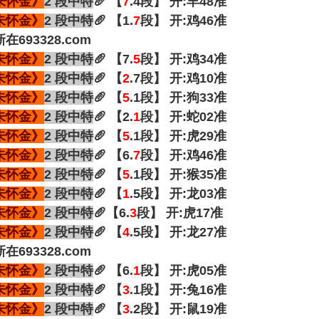
朱怀金》
2 段中特
🥖 【
7
.4段】 开:羊48准
朱怀金》
2 段中特
🥖 【1.
7
段】 开:鸡46准
693328.com
朱怀金》
2 段中特
🥖 【7.
5
段】 开:鸡34准
朱怀金》
2 段中特
🥖 【
2
.7段】 开:鸡10准
朱怀金》
2 段中特
🥖 【
5
.1段】 开:狗33准
朱怀金》
2 段中特
🥖 【2.
1
段】 开:蛇02准
朱怀金》
2 段中特
🥖 【
5
.1段】 开:虎29准
朱怀金》
2 段中特
🥖 【6.
7
段】 开:鸡46准
朱怀金》
2 段中特
🥖 【
5
.1段】 开:猴35准
朱怀金》
2 段中特
🥖 【
1
.5段】 开:龙03准
朱怀金》
2 段中特
🥖【6.
3
段】 开:虎17准
朱怀金》
2 段中特
🥖 【
4
.5段】 开:龙27准
693328.com
朱怀金》
2 段中特
🥖 【6.
1
段】 开:虎05准
朱怀金》
2 段中特
🥖 【
3
.1段】 开:兔16准
朱怀金》
2 段中特
🥖 【
3
.2段】 开:鼠19准