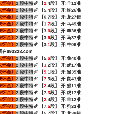
朱怀金》
2 段中特
🥖 【
2
.4段】 开:羊12准
朱怀金》
2 段中特
🥖 【5.
4
段】 开:蛇26准
朱怀金》
2 段中特
🥖 【6.7段】 开:龙27错
朱怀金》
2 段中特
🥖 【1.
7
段】 开:马49准
朱怀金》
2 段中特
🥖 【3.
6
段】 开:羊36准
朱怀金》
2 段中特
🥖 【3.
6
段】 开:马37准
朱怀金》
2 段中特
🥖 【3.
1
段】 开:牛06准
693328.com
朱怀金》
2 段中特
🥖 【5.
6
段】 开:兔40准
朱怀金》
2 段中特
🥖 【
3
.2段】 开:虎17准
朱怀金》
2 段中特
🥖 【
5
.1段】 开:猴35准
朱怀金》
2 段中特
🥖 【
7
.5段】 开:鼠43准
朱怀金》
2 段中特
🥖 【
2
.4段】 开:猴11准
朱怀金》
2 段中特
🥖 【7.
3
段】 开:虎17准
朱怀金》
2 段中特
🥖 【
2
.4段】 开:羊12准
朱怀金》
2 段中特
🥖 【7.
5
段】 开:狗33准
朱怀金》
2 段中特
🥖 【5.7段】 开:龙39错