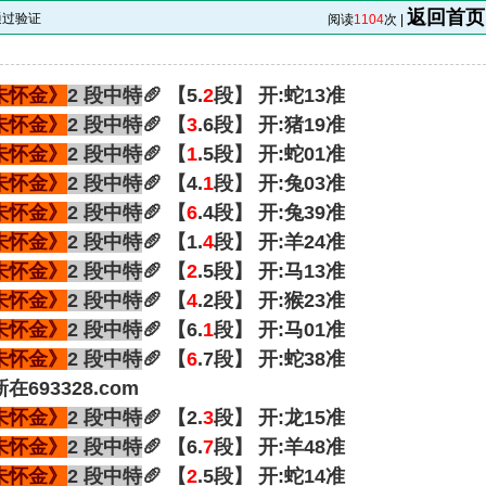
返回首页
通过验证
阅读
1104
次 |
朱怀金》
2 段中特
🥖 【5.
2
段】 开:蛇13准
朱怀金》
2 段中特
🥖 【
3
.6段】 开:猪19准
朱怀金》
2 段中特
🥖 【
1
.5段】 开:蛇01准
朱怀金》
2 段中特
🥖 【4.
1
段】 开:兔03准
朱怀金》
2 段中特
🥖 【
6
.4段】 开:兔39准
朱怀金》
2 段中特
🥖 【1.
4
段】 开:羊24准
朱怀金》
2 段中特
🥖 【
2
.5段】 开:马13准
朱怀金》
2 段中特
🥖 【
4
.2段】 开:猴23准
朱怀金》
2 段中特
🥖 【6.
1
段】 开:马01准
朱怀金》
2 段中特
🥖 【
6
.7段】 开:蛇38准
693328.com
朱怀金》
2 段中特
🥖 【2.
3
段】 开:龙15准
朱怀金》
2 段中特
🥖 【6.
7
段】 开:羊48准
朱怀金》
2 段中特
🥖 【
2
.5段】 开:蛇14准