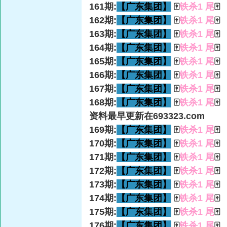
161期:
【广东集团】
🀄
铁杀1 尾
🀄
162期:
【广东集团】
🀄
铁杀1 尾
🀄
163期:
【广东集团】
🀄
铁杀1 尾
🀄
164期:
【广东集团】
🀄
铁杀1 尾
🀄
165期:
【广东集团】
🀄
铁杀1 尾
🀄
166期:
【广东集团】
🀄
铁杀1 尾
🀄
167期:
【广东集团】
🀄
铁杀1 尾
🀄
168期:
【广东集团】
🀄
铁杀1 尾
🀄
资料最早更新在693323.com
169期:
【广东集团】
🀄
铁杀1 尾
🀄
170期:
【广东集团】
🀄
铁杀1 尾
🀄
171期:
【广东集团】
🀄
铁杀1 尾
🀄
172期:
【广东集团】
🀄
铁杀1 尾
🀄
173期:
【广东集团】
🀄
铁杀1 尾
🀄
174期:
【广东集团】
🀄
铁杀1 尾
🀄
175期:
【广东集团】
🀄
铁杀1 尾
🀄
176期:
【广东集团】
🀄
铁杀1 尾
🀄