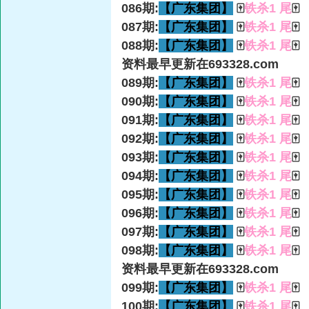
086期:
【广东集团】
🀄
铁杀1 尾
🀄
087期:
【广东集团】
🀄
铁杀1 尾
🀄
088期:
【广东集团】
🀄
铁杀1 尾
🀄
资料最早更新在693328.com
089期:
【广东集团】
🀄
铁杀1 尾
🀄
090期:
【广东集团】
🀄
铁杀1 尾
🀄
091期:
【广东集团】
🀄
铁杀1 尾
🀄
092期:
【广东集团】
🀄
铁杀1 尾
🀄
093期:
【广东集团】
🀄
铁杀1 尾
🀄
094期:
【广东集团】
🀄
铁杀1 尾
🀄
095期:
【广东集团】
🀄
铁杀1 尾
🀄
096期:
【广东集团】
🀄
铁杀1 尾
🀄
097期:
【广东集团】
🀄
铁杀1 尾
🀄
098期:
【广东集团】
🀄
铁杀1 尾
🀄
资料最早更新在693328.com
099期:
【广东集团】
🀄
铁杀1 尾
🀄
100期:
【广东集团】
🀄
铁杀1 尾
🀄