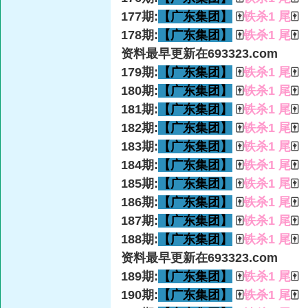
177期:
【广东集团】
🀄
铁杀1 尾
🀄
178期:
【广东集团】
🀄
铁杀1 尾
🀄
资料最早更新在693323.com
179期:
【广东集团】
🀄
铁杀1 尾
🀄
180期:
【广东集团】
🀄
铁杀1 尾
🀄
181期:
【广东集团】
🀄
铁杀1 尾
🀄
182期:
【广东集团】
🀄
铁杀1 尾
🀄
183期:
【广东集团】
🀄
铁杀1 尾
🀄
184期:
【广东集团】
🀄
铁杀1 尾
🀄
185期:
【广东集团】
🀄
铁杀1 尾
🀄
186期:
【广东集团】
🀄
铁杀1 尾
🀄
187期:
【广东集团】
🀄
铁杀1 尾
🀄
188期:
【广东集团】
🀄
铁杀1 尾
🀄
资料最早更新在693323.com
189期:
【广东集团】
🀄
铁杀1 尾
🀄
190期:
【广东集团】
🀄
铁杀1 尾
🀄