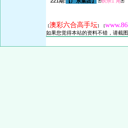
221期:
【广东集团】
🀄
铁杀1 尾
🀄
澳彩六合高手坛
www.86
【
】 【
如果您觉得本站的资料不错，请截图