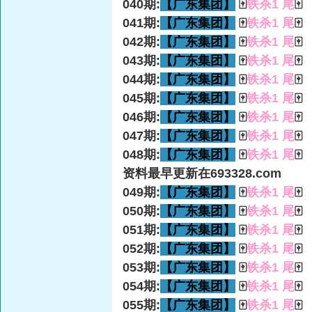
040期:
【广东集团】
🀄
铁杀1 尾
🀄
041期:
【广东集团】
🀄
铁杀1 尾
🀄
042期:
【广东集团】
🀄
铁杀1 尾
🀄
043期:
【广东集团】
🀄
铁杀1 尾
🀄
044期:
【广东集团】
🀄
铁杀1 尾
🀄
045期:
【广东集团】
🀄
铁杀1 尾
🀄
046期:
【广东集团】
🀄
铁杀1 尾
🀄
047期:
【广东集团】
🀄
铁杀1 尾
🀄
048期:
【广东集团】
🀄
铁杀1 尾
🀄
资料最早更新在693328.com
049期:
【广东集团】
🀄
铁杀1 尾
🀄
050期:
【广东集团】
🀄
铁杀1 尾
🀄
051期:
【广东集团】
🀄
铁杀1 尾
🀄
052期:
【广东集团】
🀄
铁杀1 尾
🀄
053期:
【广东集团】
🀄
铁杀1 尾
🀄
054期:
【广东集团】
🀄
铁杀1 尾
🀄
055期:
【广东集团】
🀄
铁杀1 尾
🀄