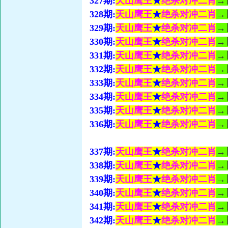
327期:
天山鹰王
★
绝杀对冲二肖
→
328期:
天山鹰王
★
绝杀对冲二肖
→
329期:
天山鹰王
★
绝杀对冲二肖
→
330期:
天山鹰王
★
绝杀对冲二肖
→
331期:
天山鹰王
★
绝杀对冲二肖
→
332期:
天山鹰王
★
绝杀对冲二肖
→
333期:
天山鹰王
★
绝杀对冲二肖
→
334期:
天山鹰王
★
绝杀对冲二肖
→
335期:
天山鹰王
★
绝杀对冲二肖
→
336期:
天山鹰王
★
绝杀对冲二肖
→
337期:
天山鹰王
★
绝杀对冲二肖
→
338期:
天山鹰王
★
绝杀对冲二肖
→
339期:
天山鹰王
★
绝杀对冲二肖
→
340期:
天山鹰王
★
绝杀对冲二肖
→
341期:
天山鹰王
★
绝杀对冲二肖
→
342期:
天山鹰王
★
绝杀对冲二肖
→