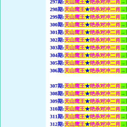
297期:
天山鹰王
★
绝杀对冲二肖
→
298期:
天山鹰王
★
绝杀对冲二肖
→
299期:
天山鹰王
★
绝杀对冲二肖
→
300期:
天山鹰王
★
绝杀对冲二肖
→
301期:
天山鹰王
★
绝杀对冲二肖
→
302期:
天山鹰王
★
绝杀对冲二肖
→
303期:
天山鹰王
★
绝杀对冲二肖
→
304期:
天山鹰王
★
绝杀对冲二肖
→
305期:
天山鹰王
★
绝杀对冲二肖
→
306期:
天山鹰王
★
绝杀对冲二肖
→
307期:
天山鹰王
★
绝杀对冲二肖
→
308期:
天山鹰王
★
绝杀对冲二肖
→
309期:
天山鹰王
★
绝杀对冲二肖
→
310期:
天山鹰王
★
绝杀对冲二肖
→
311期:
天山鹰王
★
绝杀对冲二肖
→
312期:
天山鹰王
★
绝杀对冲二肖
→