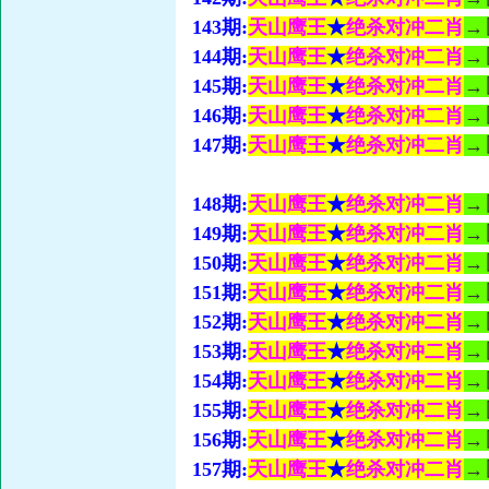
143期:
天山鹰王
★
绝杀对冲二肖
→
144期:
天山鹰王
★
绝杀对冲二肖
→
145期:
天山鹰王
★
绝杀对冲二肖
→
146期:
天山鹰王
★
绝杀对冲二肖
→
147期:
天山鹰王
★
绝杀对冲二肖
→
148期:
天山鹰王
★
绝杀对冲二肖
→
149期:
天山鹰王
★
绝杀对冲二肖
→
150期:
天山鹰王
★
绝杀对冲二肖
→
151期:
天山鹰王
★
绝杀对冲二肖
→
152期:
天山鹰王
★
绝杀对冲二肖
→
153期:
天山鹰王
★
绝杀对冲二肖
→
154期:
天山鹰王
★
绝杀对冲二肖
→
155期:
天山鹰王
★
绝杀对冲二肖
→
156期:
天山鹰王
★
绝杀对冲二肖
→
157期:
天山鹰王
★
绝杀对冲二肖
→