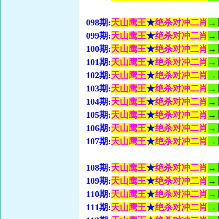
098期:
天山鹰王
★
绝杀对冲二肖
→
099期:
天山鹰王
★
绝杀对冲二肖
→
100期:
天山鹰王
★
绝杀对冲二肖
→
101期:
天山鹰王
★
绝杀对冲二肖
→
102期:
天山鹰王
★
绝杀对冲二肖
→
103期:
天山鹰王
★
绝杀对冲二肖
→
104期:
天山鹰王
★
绝杀对冲二肖
→
105期:
天山鹰王
★
绝杀对冲二肖
→
106期:
天山鹰王
★
绝杀对冲二肖
→
107期:
天山鹰王
★
绝杀对冲二肖
→
108期:
天山鹰王
★
绝杀对冲二肖
→
109期:
天山鹰王
★
绝杀对冲二肖
→
110期:
天山鹰王
★
绝杀对冲二肖
→
111期:
天山鹰王
★
绝杀对冲二肖
→