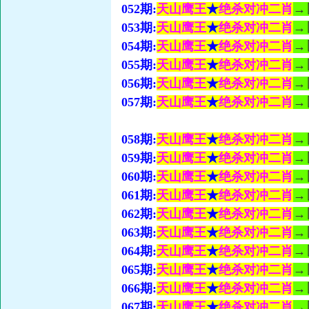
052期:
天山鹰王
★
绝杀对冲二肖
→
053期:
天山鹰王
★
绝杀对冲二肖
→
054期:
天山鹰王
★
绝杀对冲二肖
→
055期:
天山鹰王
★
绝杀对冲二肖
→
056期:
天山鹰王
★
绝杀对冲二肖
→
057期:
天山鹰王
★
绝杀对冲二肖
→
058期:
天山鹰王
★
绝杀对冲二肖
→
059期:
天山鹰王
★
绝杀对冲二肖
→
060期:
天山鹰王
★
绝杀对冲二肖
→
061期:
天山鹰王
★
绝杀对冲二肖
→
062期:
天山鹰王
★
绝杀对冲二肖
→
063期:
天山鹰王
★
绝杀对冲二肖
→
064期:
天山鹰王
★
绝杀对冲二肖
→
065期:
天山鹰王
★
绝杀对冲二肖
→
066期:
天山鹰王
★
绝杀对冲二肖
→
067期:
天山鹰王
★
绝杀对冲二肖
→