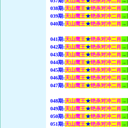
037期:
天山鹰王
★
绝杀对冲二肖
→
038期:
天山鹰王
★
绝杀对冲二肖
→
039期:
天山鹰王
★
绝杀对冲二肖
→
040期:
天山鹰王
★
绝杀对冲二肖
→
041期:
天山鹰王
★
绝杀对冲二肖
→
042期:
天山鹰王
★
绝杀对冲二肖
→
043期:
天山鹰王
★
绝杀对冲二肖
→
044期:
天山鹰王
★
绝杀对冲二肖
→
045期:
天山鹰王
★
绝杀对冲二肖
→
046期:
天山鹰王
★
绝杀对冲二肖
→
047期:
天山鹰王
★
绝杀对冲二肖
→
048期:
天山鹰王
★
绝杀对冲二肖
→
049期:
天山鹰王
★
绝杀对冲二肖
→
050期:
天山鹰王
★
绝杀对冲二肖
→
051期:
天山鹰王
★
绝杀对冲二肖
→