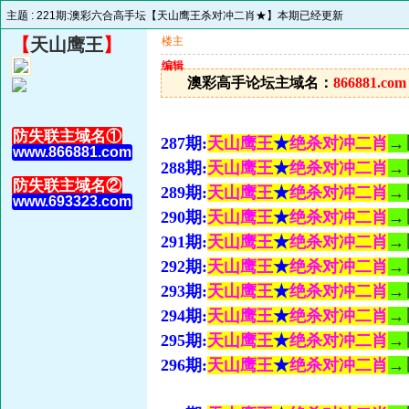
主题 :
221期:澳彩六合高手坛【天山鹰王杀对冲二肖★】本期已经更新
【
天山鹰王
】
楼主
编辑
澳彩高手论坛主域名：
866881.com
防失联主域名①
287期:
天山鹰王
★
绝杀对冲二肖
→
www.866881.com
288期:
天山鹰王
★
绝杀对冲二肖
→
防失联主域名②
289期:
天山鹰王
★
绝杀对冲二肖
→
www.693323.com
290期:
天山鹰王
★
绝杀对冲二肖
→
291期:
天山鹰王
★
绝杀对冲二肖
→
292期:
天山鹰王
★
绝杀对冲二肖
→
293期:
天山鹰王
★
绝杀对冲二肖
→
294期:
天山鹰王
★
绝杀对冲二肖
→
295期:
天山鹰王
★
绝杀对冲二肖
→
296期:
天山鹰王
★
绝杀对冲二肖
→