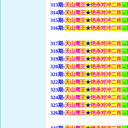
313期:
天山鹰王
★
绝杀对冲二肖
→
314期:
天山鹰王
★
绝杀对冲二肖
→
315期:
天山鹰王
★
绝杀对冲二肖
→
316期:
天山鹰王
★
绝杀对冲二肖
→
317期:
天山鹰王
★
绝杀对冲二肖
→
318期:
天山鹰王
★
绝杀对冲二肖
→
319期:
天山鹰王
★
绝杀对冲二肖
→
320期:
天山鹰王
★
绝杀对冲二肖
→
321期:
天山鹰王
★
绝杀对冲二肖
→
322期:
天山鹰王
★
绝杀对冲二肖
→
323期:
天山鹰王
★
绝杀对冲二肖
→
324期:
天山鹰王
★
绝杀对冲二肖
→
325期:
天山鹰王
★
绝杀对冲二肖
→
326期:
天山鹰王
★
绝杀对冲二肖
→