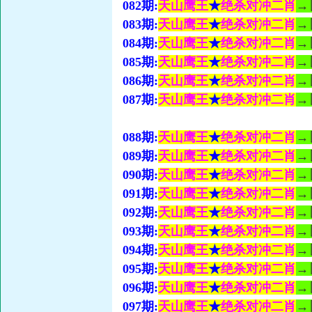
082期:
天山鹰王
★
绝杀对冲二肖
→
083期:
天山鹰王
★
绝杀对冲二肖
→
084期:
天山鹰王
★
绝杀对冲二肖
→
085期:
天山鹰王
★
绝杀对冲二肖
→
086期:
天山鹰王
★
绝杀对冲二肖
→
087期:
天山鹰王
★
绝杀对冲二肖
→
088期:
天山鹰王
★
绝杀对冲二肖
→
089期:
天山鹰王
★
绝杀对冲二肖
→
090期:
天山鹰王
★
绝杀对冲二肖
→
091期:
天山鹰王
★
绝杀对冲二肖
→
092期:
天山鹰王
★
绝杀对冲二肖
→
093期:
天山鹰王
★
绝杀对冲二肖
→
094期:
天山鹰王
★
绝杀对冲二肖
→
095期:
天山鹰王
★
绝杀对冲二肖
→
096期:
天山鹰王
★
绝杀对冲二肖
→
097期:
天山鹰王
★
绝杀对冲二肖
→