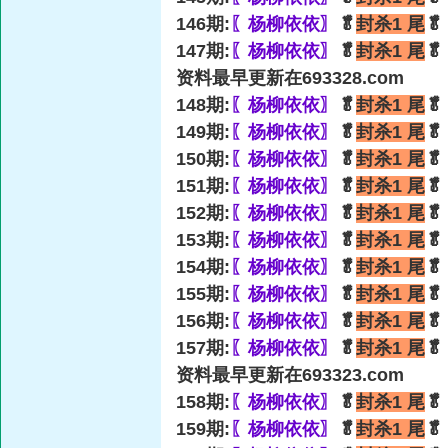
146期:
〖杨柳依依〗
🥬
封杀1 尾

147期:
〖杨柳依依〗
🥬
封杀1 尾

资料最早更新在693328.com
148期:
〖杨柳依依〗
🥬
封杀1 尾

149期:
〖杨柳依依〗
🥬
封杀1 尾

150期:
〖杨柳依依〗
🥬
封杀1 尾

151期:
〖杨柳依依〗
🥬
封杀1 尾

152期:
〖杨柳依依〗
🥬
封杀1 尾

153期:
〖杨柳依依〗
🥬
封杀1 尾

154期:
〖杨柳依依〗
🥬
封杀1 尾

155期:
〖杨柳依依〗
🥬
封杀1 尾

156期:
〖杨柳依依〗
🥬
封杀1 尾

157期:
〖杨柳依依〗
🥬
封杀1 尾

资料最早更新在693323.com
158期:
〖杨柳依依〗
🥬
封杀1 尾

159期:
〖杨柳依依〗
🥬
封杀1 尾
