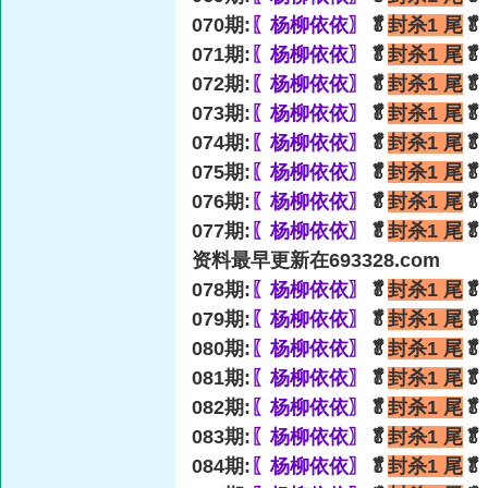
070期:
〖杨柳依依〗
🥬
封杀1 尾

071期:
〖杨柳依依〗
🥬
封杀1 尾

072期:
〖杨柳依依〗
🥬
封杀1 尾

073期:
〖杨柳依依〗
🥬
封杀1 尾

074期:
〖杨柳依依〗
🥬
封杀1 尾

075期:
〖杨柳依依〗
🥬
封杀1 尾

076期:
〖杨柳依依〗
🥬
封杀1 尾

077期:
〖杨柳依依〗
🥬
封杀1 尾

资料最早更新在693328.com
078期:
〖杨柳依依〗
🥬
封杀1 尾

079期:
〖杨柳依依〗
🥬
封杀1 尾

080期:
〖杨柳依依〗
🥬
封杀1 尾

081期:
〖杨柳依依〗
🥬
封杀1 尾

082期:
〖杨柳依依〗
🥬
封杀1 尾

083期:
〖杨柳依依〗
🥬
封杀1 尾

084期:
〖杨柳依依〗
🥬
封杀1 尾
