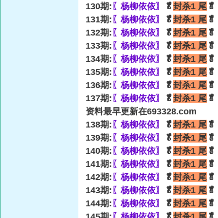
130期:
〖杨柳依依〗
🥬
封杀1 尾

131期:
〖杨柳依依〗
🥬
封杀1 尾

132期:
〖杨柳依依〗
🥬
封杀1 尾

133期:
〖杨柳依依〗
🥬
封杀1 尾

134期:
〖杨柳依依〗
🥬
封杀1 尾

135期:
〖杨柳依依〗
🥬
封杀1 尾

136期:
〖杨柳依依〗
🥬
封杀1 尾

137期:
〖杨柳依依〗
🥬
封杀1 尾

资料最早更新在693328.com
138期:
〖杨柳依依〗
🥬
封杀1 尾

139期:
〖杨柳依依〗
🥬
封杀1 尾

140期:
〖杨柳依依〗
🥬
封杀1 尾

141期:
〖杨柳依依〗
🥬
封杀1 尾

142期:
〖杨柳依依〗
🥬
封杀1 尾

143期:
〖杨柳依依〗
🥬
封杀1 尾

144期:
〖杨柳依依〗
🥬
封杀1 尾

145期:
〖杨柳依依〗
🥬
封杀1 尾
