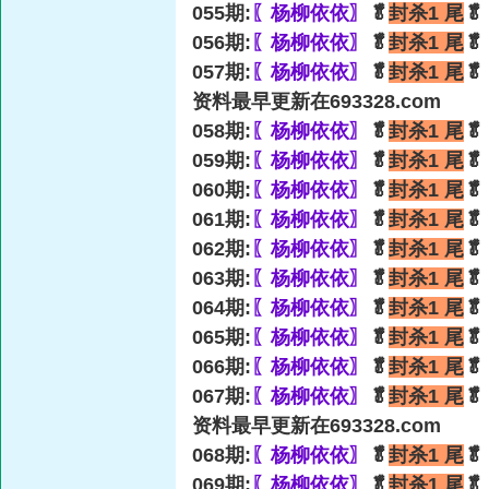
055期:
〖杨柳依依〗
🥬
封杀1 尾

056期:
〖杨柳依依〗
🥬
封杀1 尾

057期:
〖杨柳依依〗
🥬
封杀1 尾

资料最早更新在693328.com
058期:
〖杨柳依依〗
🥬
封杀1 尾

059期:
〖杨柳依依〗
🥬
封杀1 尾

060期:
〖杨柳依依〗
🥬
封杀1 尾

061期:
〖杨柳依依〗
🥬
封杀1 尾

062期:
〖杨柳依依〗
🥬
封杀1 尾

063期:
〖杨柳依依〗
🥬
封杀1 尾

064期:
〖杨柳依依〗
🥬
封杀1 尾

065期:
〖杨柳依依〗
🥬
封杀1 尾

066期:
〖杨柳依依〗
🥬
封杀1 尾

067期:
〖杨柳依依〗
🥬
封杀1 尾

资料最早更新在693328.com
068期:
〖杨柳依依〗
🥬
封杀1 尾

069期:
〖杨柳依依〗
🥬
封杀1 尾
