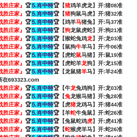
战胜庄家』
🏆
⒌肖中特
🏆【
猪
鸡羊虎龙】开:猪08准
战胜庄家』
🏆
⒌肖中特
🏆【
猪
狗鼠马虎】开:猪32准
战胜庄家』
🏆
⒌肖中特
🏆【鸡羊
马
猪兔】开:马37准
战胜庄家』
🏆
⒌肖中特
🏆【
狗
龙鼠虎蛇】开:狗21准
战胜庄家』
🏆
⒌肖中特
🏆【猴蛇兔鸡
龙
】开:龙03准
战胜庄家』
🏆
⒌肖中特
🏆【鼠狗
牛
羊马】开:牛06准
战胜庄家』
🏆
⒌肖中特
🏆【虎蛇
鼠
马猪】开:鼠19准
战胜庄家』
🏆
⒌肖中特
🏆【虎蛇羊
龙
狗】开:龙15准
战胜庄家』
🏆
⒌肖中特
🏆【龙鼠猪
羊
马】开:羊24准
693323.com
战胜庄家』
🏆
⒌肖中特
🏆【牛
龙
兔鸡狗】开:龙03准
战胜庄家』
🏆
⒌肖中特
🏆【
兔
龙猴马猪】开:兔28准
战胜庄家』
🏆
⒌肖中特
🏆【虎
猪
龙鸡马】开:猪44准
战胜庄家』
🏆
⒌肖中特
🏆【羊
蛇
牛兔鼠】开:蛇26准
战胜庄家』
🏆
⒌肖中特
🏆【兔鼠蛇鸡
虎
】开:虎41准
战胜庄家』
🏆
⒌肖中特
🏆【
蛇
猴虎羊马】开:蛇26准