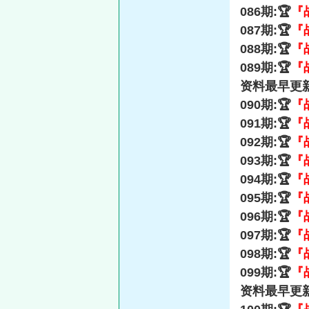
086期:🏆
『
087期:🏆
『
088期:🏆
『
089期:🏆
『
资料最早更新在
090期:🏆
『
091期:🏆
『
092期:🏆
『
093期:🏆
『
094期:🏆
『
095期:🏆
『
096期:🏆
『
097期:🏆
『
098期:🏆
『
099期:🏆
『
资料最早更新在