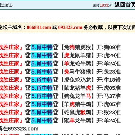
返回首
通过验证-
阅读
1833
次 |
论坛主域名：
866881.com
或
693323.com
务必收藏，以便下次访
战胜庄家』
🏆
⒌肖中特
🏆【兔
狗
猪虎猴】开:狗09准
战胜庄家』
🏆
⒌肖中特
🏆【
虎
龙鼠羊猪】开:虎29准
战胜庄家』
🏆
⒌肖中特
🏆【
羊
龙蛇牛鸡】开:羊24准
战胜庄家』
🏆
⒌肖中特
🏆【
兔
马牛猪猴】开:兔28准
战胜庄家』
🏆
⒌肖中特
🏆【虎兔蛇鸡龙】开:牛18错
战胜庄家』
🏆
⒌肖中特
🏆【鼠龙猪羊
虎
】开:虎05准
战胜庄家』
🏆
⒌肖中特
🏆【狗兔龙羊
马
】开:马37准
战胜庄家』
🏆
⒌肖中特
🏆【羊
虎
猪牛鸡】开:虎05准
战胜庄家』
🏆
⒌肖中特
🏆【蛇鼠虎
猴
鸡】开:猴23准
战胜庄家』
🏆
⒌肖中特
🏆【猴
羊
龙牛鸡】开:羊24准
693328.com