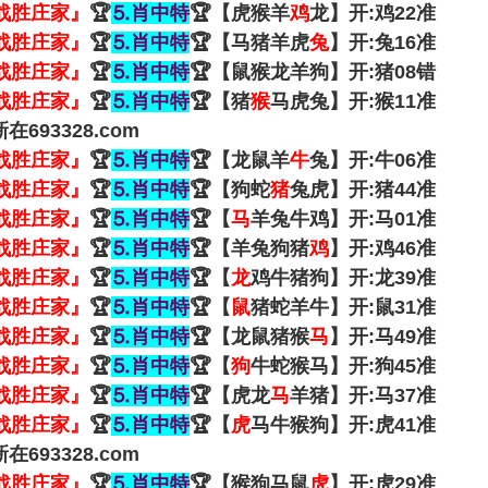
战胜庄家』
🏆
⒌肖中特
🏆【虎猴羊
鸡
龙】开:鸡22准
战胜庄家』
🏆
⒌肖中特
🏆【马猪羊虎
兔
】开:兔16准
战胜庄家』
🏆
⒌肖中特
🏆【鼠猴龙羊狗】开:猪08错
战胜庄家』
🏆
⒌肖中特
🏆【猪
猴
马虎兔】开:猴11准
693328.com
战胜庄家』
🏆
⒌肖中特
🏆【龙鼠羊
牛
兔】开:牛06准
战胜庄家』
🏆
⒌肖中特
🏆【狗蛇
猪
兔虎】开:猪44准
战胜庄家』
🏆
⒌肖中特
🏆【
马
羊兔牛鸡】开:马01准
战胜庄家』
🏆
⒌肖中特
🏆【羊兔狗猪
鸡
】开:鸡46准
战胜庄家』
🏆
⒌肖中特
🏆【
龙
鸡牛猪狗】开:龙39准
战胜庄家』
🏆
⒌肖中特
🏆【
鼠
猪蛇羊牛】开:鼠31准
战胜庄家』
🏆
⒌肖中特
🏆【龙鼠猪猴
马
】开:马49准
战胜庄家』
🏆
⒌肖中特
🏆【
狗
牛蛇猴马】开:狗45准
战胜庄家』
🏆
⒌肖中特
🏆【虎龙
马
羊猪】开:马37准
战胜庄家』
🏆
⒌肖中特
🏆【
虎
马牛猴狗】开:虎41准
693328.com
战胜庄家』
🏆
⒌肖中特
🏆【猴狗马鼠
虎
】开:虎29准