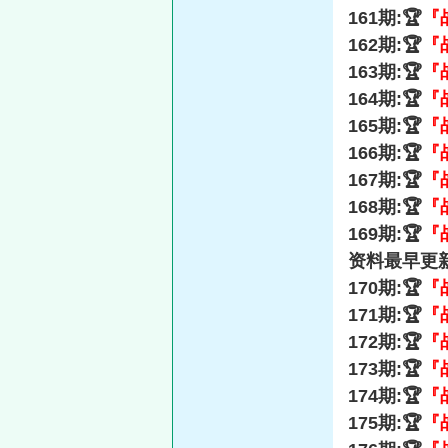
161期:🏆
『
162期:🏆
『
163期:🏆
『
164期:🏆
『
165期:🏆
『
166期:🏆
『
167期:🏆
『
168期:🏆
『
169期:🏆
『
资料最早更新在
170期:🏆
『
171期:🏆
『
172期:🏆
『
173期:🏆
『
174期:🏆
『
175期:🏆
『