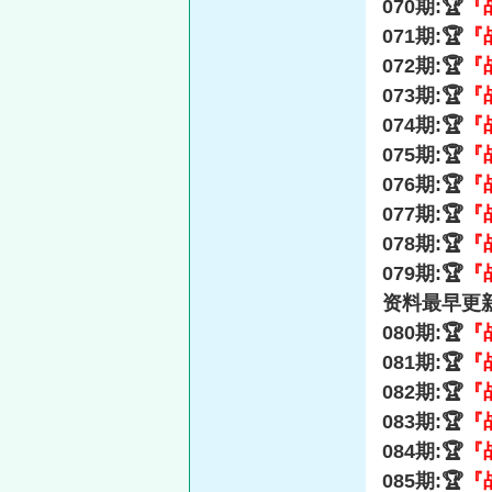
070期:🏆
『
071期:🏆
『
072期:🏆
『
073期:🏆
『
074期:🏆
『
075期:🏆
『
076期:🏆
『
077期:🏆
『
078期:🏆
『
079期:🏆
『
资料最早更新在
080期:🏆
『
081期:🏆
『
082期:🏆
『
083期:🏆
『
084期:🏆
『
085期:🏆
『