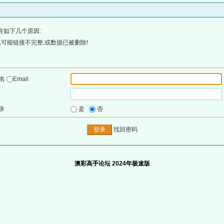
有如下几个原因:
可能链接不完整,或数据已被删除!
户名
Email
录
是
否
找回密码
澳彩高手论坛 2024年极速版