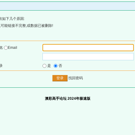
有如下几个原因:
可能链接不完整,或数据已被删除!
户名
Email
录
是
否
找回密码
澳彩高手论坛 2024年极速版