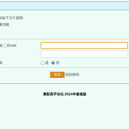
有如下几个原因:
索功能
户名
Email
录
是
否
找回密码
澳彩高手论坛 2024年极速版