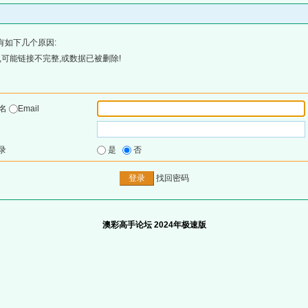
有如下几个原因:
可能链接不完整,或数据已被删除!
户名
Email
录
是
否
找回密码
澳彩高手论坛 2024年极速版