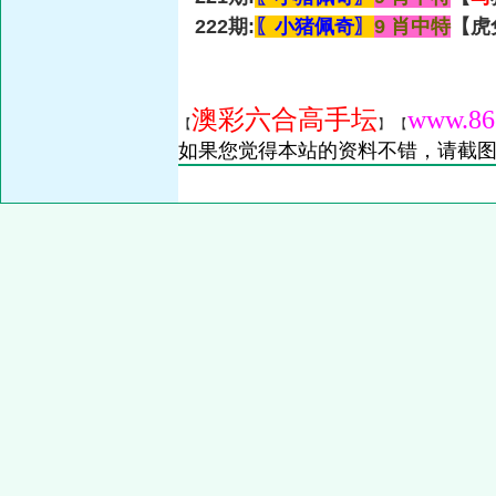
222期:
〖小猪佩奇〗
9 肖中特
【虎
澳彩六合高手坛
www.86
【
】 【
如果您觉得本站的资料不错，请截图