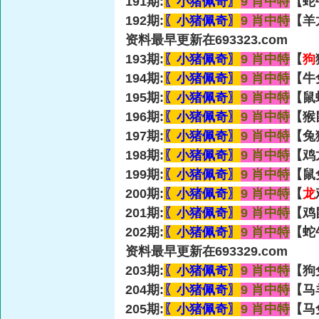
191期:
〖小猪佩奇〗
9 肖中特
【蛇
192期:
〖小猪佩奇〗
9 肖中特
【羊
资料最早更新在693323.com
193期:
〖小猪佩奇〗
9 肖中特
【
狗
194期:
〖小猪佩奇〗
9 肖中特
【牛
195期:
〖小猪佩奇〗
9 肖中特
【鼠
196期:
〖小猪佩奇〗
9 肖中特
【猴
197期:
〖小猪佩奇〗
9 肖中特
【兔
198期:
〖小猪佩奇〗
9 肖中特
【鸡
199期:
〖小猪佩奇〗
9 肖中特
【鼠
200期:
〖小猪佩奇〗
9 肖中特
【
龙
201期:
〖小猪佩奇〗
9 肖中特
【鸡
202期:
〖小猪佩奇〗
9 肖中特
【蛇
资料最早更新在693329.com
203期:
〖小猪佩奇〗
9 肖中特
【狗
204期:
〖小猪佩奇〗
9 肖中特
【马
205期:
〖小猪佩奇〗
9 肖中特
【马