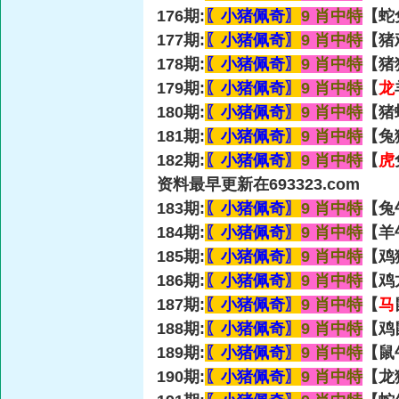
176期:
〖小猪佩奇〗
9 肖中特
【蛇
177期:
〖小猪佩奇〗
9 肖中特
【猪
178期:
〖小猪佩奇〗
9 肖中特
【猪
179期:
〖小猪佩奇〗
9 肖中特
【
龙
180期:
〖小猪佩奇〗
9 肖中特
【猪
181期:
〖小猪佩奇〗
9 肖中特
【兔
182期:
〖小猪佩奇〗
9 肖中特
【
虎
资料最早更新在693323.com
183期:
〖小猪佩奇〗
9 肖中特
【兔
184期:
〖小猪佩奇〗
9 肖中特
【羊
185期:
〖小猪佩奇〗
9 肖中特
【鸡
186期:
〖小猪佩奇〗
9 肖中特
【鸡
187期:
〖小猪佩奇〗
9 肖中特
【
马
188期:
〖小猪佩奇〗
9 肖中特
【鸡
189期:
〖小猪佩奇〗
9 肖中特
【鼠
190期:
〖小猪佩奇〗
9 肖中特
【龙