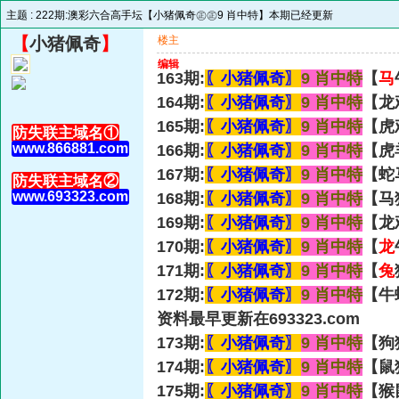
主题 :
222期:澳彩六合高手坛【小猪佩奇㊣㊣9 肖中特】本期已经更新
【
小猪佩奇
】
楼主
编辑
163期:
〖小猪佩奇〗
9 肖中特
【
马
164期:
〖小猪佩奇〗
9 肖中特
【龙
165期:
〖小猪佩奇〗
9 肖中特
【虎
防失联主域名①
www.866881.com
166期:
〖小猪佩奇〗
9 肖中特
【虎
167期:
〖小猪佩奇〗
9 肖中特
【蛇
防失联主域名②
www.693323.com
168期:
〖小猪佩奇〗
9 肖中特
【马
169期:
〖小猪佩奇〗
9 肖中特
【龙
170期:
〖小猪佩奇〗
9 肖中特
【
龙
171期:
〖小猪佩奇〗
9 肖中特
【
兔
172期:
〖小猪佩奇〗
9 肖中特
【牛
资料最早更新在693323.com
173期:
〖小猪佩奇〗
9 肖中特
【狗
174期:
〖小猪佩奇〗
9 肖中特
【鼠
175期:
〖小猪佩奇〗
9 肖中特
【猴