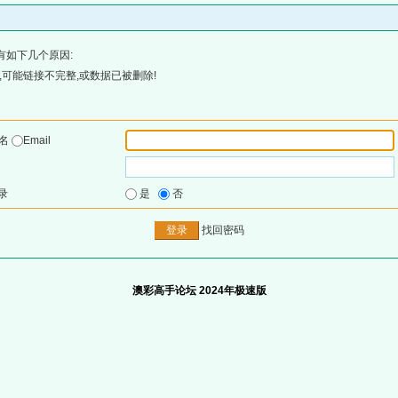
有如下几个原因:
可能链接不完整,或数据已被删除!
户名
Email
录
是
否
找回密码
澳彩高手论坛 2024年极速版