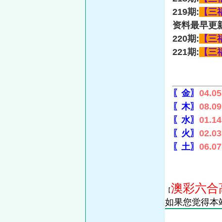
219期:
【三
资料最早更新在
220期:
【三
221期:
【三
〖金〗
04.05
〖木〗
08.09
〖水〗
01.14
〖火〗
02.03
〖土〗
06.07
澳彩六合
【
如果您觉得本