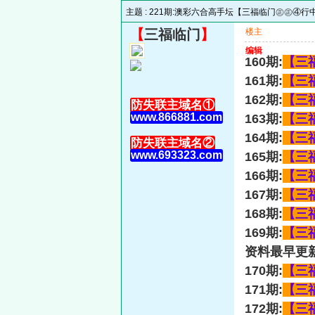
主题 :
221期:澳彩六合高手坛【三福临门㊣㊣④行
【
三福临门
】
楼主
编辑
160期:
【三
161期:
【三
162期:
【三
防失联主域名①
www.866881.com
163期:
【三
164期:
【三
防失联主域名②
www.693323.com
165期:
【三
166期:
【三
167期:
【三
168期:
【三
169期:
【三
资料最早更新在
170期:
【三
171期:
【三
172期:
【三