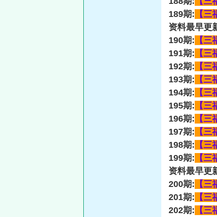
188期:
【三
189期:
【三
资料最早更新在
190期:
【三
191期:
【三
192期:
【三
193期:
【三
194期:
【三
195期:
【三
196期:
【三
197期:
【三
198期:
【三
199期:
【三
资料最早更新在
200期:
【三
201期:
【三
202期:
【三