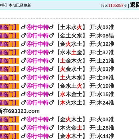
返
中特】本期已经更新
阅读
1165358
次 |
福临门】
🍗
④行中特
🍗【土木水
火
】 开:火02准
福临门】
🍗
④行中特
🍗【金土火水】 开:木08错
福临门】
🍗
④行中特
🍗【金
火
水土】 开:火32准
福临门】
🍗
④行中特
🍗【水木
土
金】 开:土37准
福临门】
🍗
④行中特
🍗【
土
金木火】 开:土21准
福临门】
🍗
④行中特
🍗【
火
金水土】 开:火03准
福临门】
🍗
④行中特
🍗【
土
火木水】 开:土06准
福临门】
🍗
④行中特
🍗【金水土
火
】 开:火19准
福临门】
🍗
④行中特
🍗【
水
木金土】 开:水15准
福临门】
🍗
④行中特
🍗【
木
火水土】 开:木24准
693323.com
福临门】
🍗
④行中特
🍗【金
火
木土】 开:火03准
福临门】
🍗
④行中特
🍗【木火金
土
】 开:土28准
福临门】
🍗
④行中特
🍗【金
水
木土】 开:水44准