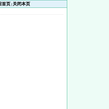
回首页
关闭本页
|