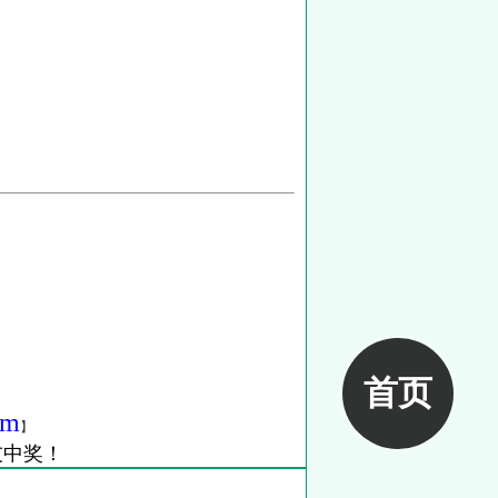
首页
om
】
友中奖！