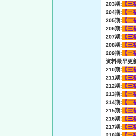
203期:
【三
204期:
【三
205期:
【三
206期:
【三
207期:
【三
208期:
【三
209期:
【三
资料最早更新在
210期:
【三
211期:
【三
212期:
【三
213期:
【三
214期:
【三
215期:
【三
216期:
【三
217期:
【三
218期:
【三