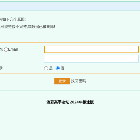
有如下几个原因:
可能链接不完整,或数据已被删除!
户名
Email
录
是
否
找回密码
澳彩高手论坛 2024年极速版