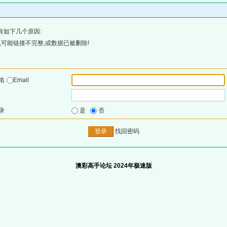
有如下几个原因:
可能链接不完整,或数据已被删除!
户名
Email
录
是
否
找回密码
澳彩高手论坛 2024年极速版