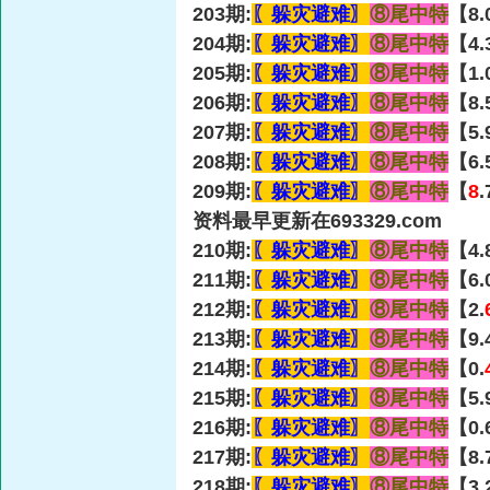
203期:
〖躲灾避难〗
⑧尾中特
【8.
204期:
〖躲灾避难〗
⑧尾中特
【4.3
205期:
〖躲灾避难〗
⑧尾中特
【1.
206期:
〖躲灾避难〗
⑧尾中特
【8.
207期:
〖躲灾避难〗
⑧尾中特
【5.
208期:
〖躲灾避难〗
⑧尾中特
【6.5
209期:
〖躲灾避难〗
⑧尾中特
【
8
.
资料最早更新在693329.com
210期:
〖躲灾避难〗
⑧尾中特
【4.
211期:
〖躲灾避难〗
⑧尾中特
【6.0
212期:
〖躲灾避难〗
⑧尾中特
【2.
213期:
〖躲灾避难〗
⑧尾中特
【9.4
214期:
〖躲灾避难〗
⑧尾中特
【0.
215期:
〖躲灾避难〗
⑧尾中特
【5.9
216期:
〖躲灾避难〗
⑧尾中特
【0.6
217期:
〖躲灾避难〗
⑧尾中特
【8.7
218期:
〖躲灾避难〗
⑧尾中特
【3.2