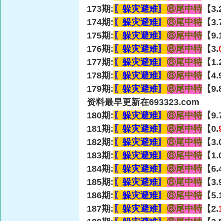
173期:
〖躲灾避难〗
⑧尾中特
【3.2
174期:
〖躲灾避难〗
⑧尾中特
【3.7
175期:
〖躲灾避难〗
⑧尾中特
【9.1
176期:
〖躲灾避难〗
⑧尾中特
【3.
177期:
〖躲灾避难〗
⑧尾中特
【1.
178期:
〖躲灾避难〗
⑧尾中特
【4.
179期:
〖躲灾避难〗
⑧尾中特
【9.8
资料最早更新在693323.com
180期:
〖躲灾避难〗
⑧尾中特
【9.
181期:
〖躲灾避难〗
⑧尾中特
【0.
182期:
〖躲灾避难〗
⑧尾中特
【3.0
183期:
〖躲灾避难〗
⑧尾中特
【1.0
184期:
〖躲灾避难〗
⑧尾中特
【6.4
185期:
〖躲灾避难〗
⑧尾中特
【3.9
186期:
〖躲灾避难〗
⑧尾中特
【5.
187期:
〖躲灾避难〗
⑧尾中特
【2.