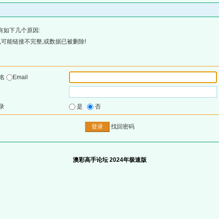
有如下几个原因:
可能链接不完整,或数据已被删除!
户名
Email
录
是
否
找回密码
澳彩高手论坛 2024年极速版