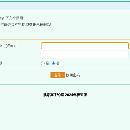
有如下几个原因:
可能链接不完整,或数据已被删除!
户名
Email
录
是
否
找回密码
澳彩高手论坛 2024年极速版