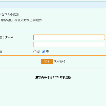
有如下几个原因:
可能链接不完整,或数据已被删除!
户名
Email
录
是
否
找回密码
澳彩高手论坛 2024年极速版