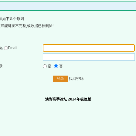
有如下几个原因:
可能链接不完整,或数据已被删除!
户名
Email
录
是
否
找回密码
澳彩高手论坛 2024年极速版