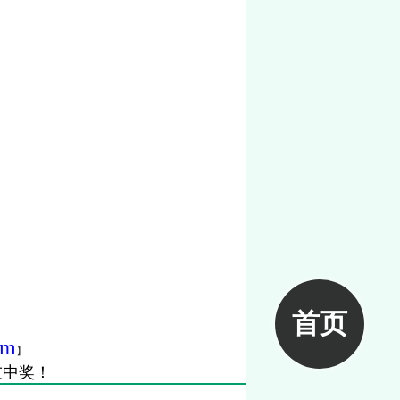
首页
om
】
友中奖！