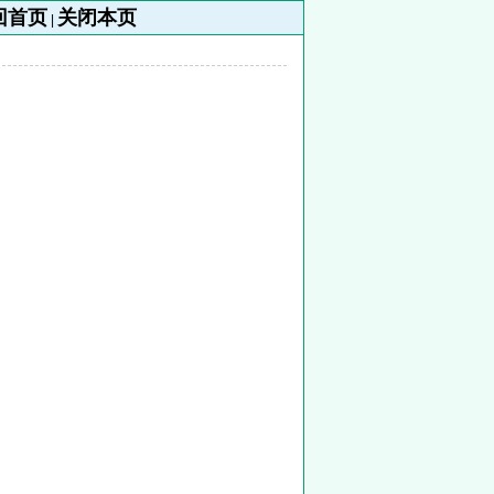
回首页
关闭本页
|