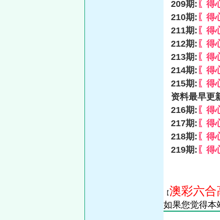
209期:
〖得
210期:
〖得
211期:
〖得
212期:
〖得
213期:
〖得
214期:
〖得
215期:
〖得
资料最早更新在
216期:
〖得
217期:
〖得
218期:
〖得
219期:
〖得
澳彩六合
【
如果您觉得本