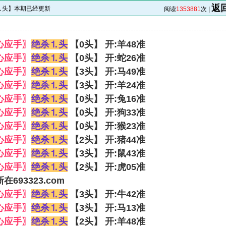
返
⒈头】本期已经更新
阅读
1353881
次 |
心应手〗
绝杀⒈头
【0头】 开:羊48准
心应手〗
绝杀⒈头
【0头】 开:蛇26准
心应手〗
绝杀⒈头
【3头】 开:马49准
心应手〗
绝杀⒈头
【3头】 开:羊24准
心应手〗
绝杀⒈头
【0头】 开:兔16准
心应手〗
绝杀⒈头
【0头】 开:狗33准
心应手〗
绝杀⒈头
【0头】 开:猴23准
心应手〗
绝杀⒈头
【2头】 开:猪44准
心应手〗
绝杀⒈头
【3头】 开:鼠43准
心应手〗
绝杀⒈头
【2头】 开:虎05准
693323.com
心应手〗
绝杀⒈头
【3头】 开:牛42准
心应手〗
绝杀⒈头
【3头】 开:马13准
心应手〗
绝杀⒈头
【2头】 开:羊48准