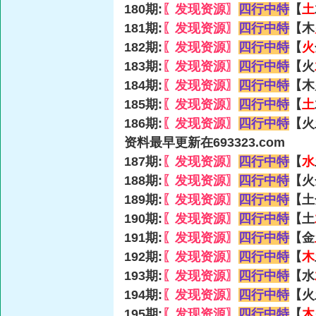
180期:
〖发现资源〗
四行中特
【
土
181期:
〖发现资源〗
四行中特
【木
182期:
〖发现资源〗
四行中特
【
火
183期:
〖发现资源〗
四行中特
【火
184期:
〖发现资源〗
四行中特
【木
185期:
〖发现资源〗
四行中特
【
土
186期:
〖发现资源〗
四行中特
【火
资料最早更新在693323.com
187期:
〖发现资源〗
四行中特
【
水
188期:
〖发现资源〗
四行中特
【火
189期:
〖发现资源〗
四行中特
【土
190期:
〖发现资源〗
四行中特
【土
191期:
〖发现资源〗
四行中特
【金
192期:
〖发现资源〗
四行中特
【
木
193期:
〖发现资源〗
四行中特
【水
194期:
〖发现资源〗
四行中特
【火
195期:
〖发现资源〗
四行中特
【
木