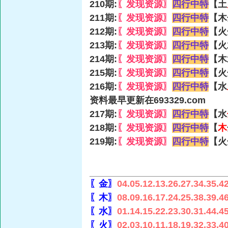
210期:
〖发现资源〗
四行中特
【土
211期:
〖发现资源〗
四行中特
【木
212期:
〖发现资源〗
四行中特
【火
213期:
〖发现资源〗
四行中特
【火
214期:
〖发现资源〗
四行中特
【木
215期:
〖发现资源〗
四行中特
【火
216期:
〖发现资源〗
四行中特
【水
资料最早更新在693329.com
217期:
〖发现资源〗
四行中特
【水
218期:
〖发现资源〗
四行中特
【
木
219期:
〖发现资源〗
四行中特
【火
〖金〗
04.05.12.13.26.27.34.35.4
〖木〗
08.09.16.17.24.25.38.39.4
〖水〗
01.14.15.22.23.30.31.44.4
〖火〗
02.03.10.11.18.19.32.33.4