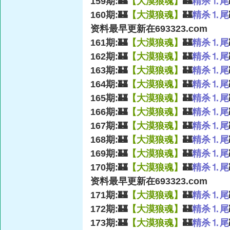
159期:🏰
【大漠狼魂】
🏰
精杀⒈尾
160期:🏰
【大漠狼魂】
🏰
精杀⒈尾
资料最早更新在693323.com
161期:🏰
【大漠狼魂】
🏰
精杀⒈尾
162期:🏰
【大漠狼魂】
🏰
精杀⒈尾
163期:🏰
【大漠狼魂】
🏰
精杀⒈尾
164期:🏰
【大漠狼魂】
🏰
精杀⒈尾
165期:🏰
【大漠狼魂】
🏰
精杀⒈尾
166期:🏰
【大漠狼魂】
🏰
精杀⒈尾
167期:🏰
【大漠狼魂】
🏰
精杀⒈尾
168期:🏰
【大漠狼魂】
🏰
精杀⒈尾
169期:🏰
【大漠狼魂】
🏰
精杀⒈尾
170期:🏰
【大漠狼魂】
🏰
精杀⒈尾
资料最早更新在693323.com
171期:🏰
【大漠狼魂】
🏰
精杀⒈尾
172期:🏰
【大漠狼魂】
🏰
精杀⒈尾
173期:🏰
【大漠狼魂】
🏰
精杀⒈尾