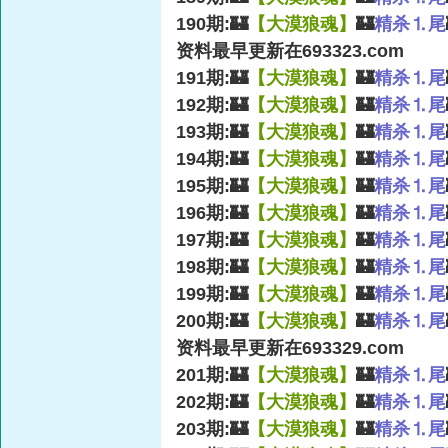
190期:🏰
【大漠狼魂】
🏰
精杀⒈尾
资料最早更新在693323.com
191期:🏰
【大漠狼魂】
🏰
精杀⒈尾
192期:🏰
【大漠狼魂】
🏰
精杀⒈尾
193期:🏰
【大漠狼魂】
🏰
精杀⒈尾
194期:🏰
【大漠狼魂】
🏰
精杀⒈尾
195期:🏰
【大漠狼魂】
🏰
精杀⒈尾
196期:🏰
【大漠狼魂】
🏰
精杀⒈尾
197期:🏰
【大漠狼魂】
🏰
精杀⒈尾
198期:🏰
【大漠狼魂】
🏰
精杀⒈尾
199期:🏰
【大漠狼魂】
🏰
精杀⒈尾
200期:🏰
【大漠狼魂】
🏰
精杀⒈尾
资料最早更新在693329.com
201期:🏰
【大漠狼魂】
🏰
精杀⒈尾
202期:🏰
【大漠狼魂】
🏰
精杀⒈尾
203期:🏰
【大漠狼魂】
🏰
精杀⒈尾