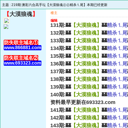
主题 :
219期:澳彩六合高手坛【大漠狼魂㊣㊣精杀⒈尾】本期已经更新
【
大漠狼魂
】
楼主
编辑
131期:🏰
【大漠狼魂】
🏰
精杀⒈尾
132期:🏰
【大漠狼魂】
🏰
精杀⒈尾
133期:🏰
【大漠狼魂】
🏰
精杀⒈尾
防失联主域名①
www.866881.com
134期:🏰
【大漠狼魂】
🏰
精杀⒈尾
135期:🏰
【大漠狼魂】
🏰
精杀⒈尾
防失联主域名②
www.693323.com
136期:🏰
【大漠狼魂】
🏰
精杀⒈尾
137期:🏰
【大漠狼魂】
🏰
精杀⒈尾
138期:🏰
【大漠狼魂】
🏰
精杀⒈尾
139期:🏰
【大漠狼魂】
🏰
精杀⒈尾
140期:🏰
【大漠狼魂】
🏰
精杀⒈尾
资料最早更新在693323.com
141期:🏰
【大漠狼魂】
🏰
精杀⒈尾
142期:🏰
【大漠狼魂】
🏰
精杀⒈尾
143期:🏰
【大漠狼魂】
🏰
精杀⒈尾