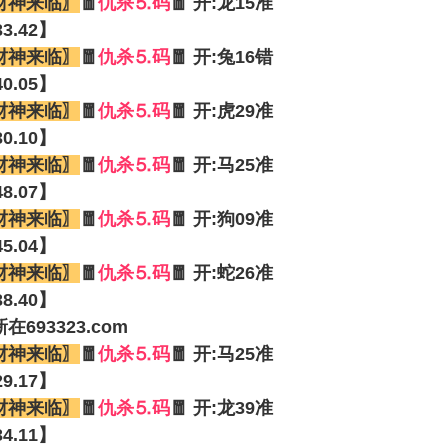
财神来临〗
🧧
仇杀⒌码
🧧 开:龙15准
33.42】
财神来临〗
🧧
仇杀⒌码
🧧 开:兔16错
40.05】
财神来临〗
🧧
仇杀⒌码
🧧 开:虎29准
30.10】
财神来临〗
🧧
仇杀⒌码
🧧 开:马25准
48.07】
财神来临〗
🧧
仇杀⒌码
🧧 开:狗09准
45.04】
财神来临〗
🧧
仇杀⒌码
🧧 开:蛇26准
38.40】
693323.com
财神来临〗
🧧
仇杀⒌码
🧧 开:马25准
29.17】
财神来临〗
🧧
仇杀⒌码
🧧 开:龙39准
34.11】