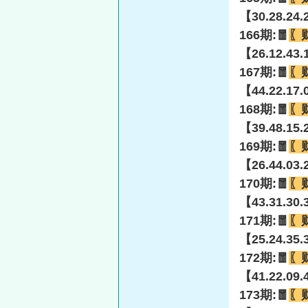
【30.28.24.
166期:🧧
〖
【26.12.43.
167期:🧧
〖
【44.22.17.
168期:🧧
〖
【39.48.15.
169期:🧧
〖
【26.44.03.
170期:🧧
〖
【43.31.30.
171期:🧧
〖
【25.24.35.
172期:🧧
〖
【41.22.09.
173期:🧧
〖