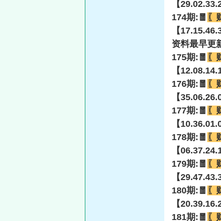
【29.02.33.
174期:🧧
〖
【17.15.46.
资料最早更新在
175期:🧧
〖
【12.08.14.
176期:🧧
〖
【35.06.26.
177期:🧧
〖
【10.36.01.
178期:🧧
〖
【06.37.24.
179期:🧧
〖
【29.47.43.
180期:🧧
〖
【20.39.16.
181期:🧧
〖