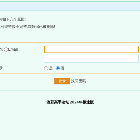
有如下几个原因:
可能链接不完整,或数据已被删除!
户名
Email
录
是
否
找回密码
澳彩高手论坛 2024年极速版