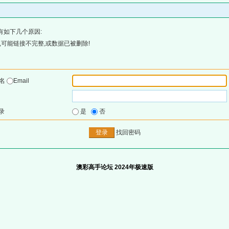
有如下几个原因:
可能链接不完整,或数据已被删除!
户名
Email
录
是
否
找回密码
澳彩高手论坛 2024年极速版