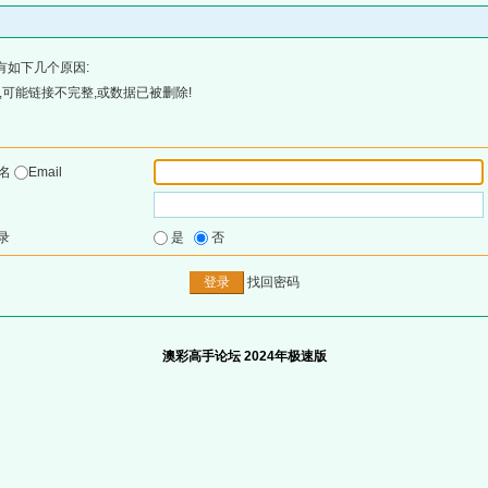
有如下几个原因:
可能链接不完整,或数据已被删除!
户名
Email
录
是
否
找回密码
澳彩高手论坛 2024年极速版