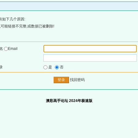
有如下几个原因:
可能链接不完整,或数据已被删除!
户名
Email
录
是
否
找回密码
澳彩高手论坛 2024年极速版