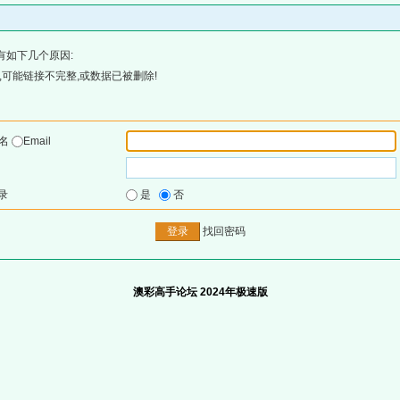
有如下几个原因:
可能链接不完整,或数据已被删除!
户名
Email
录
是
否
找回密码
澳彩高手论坛 2024年极速版