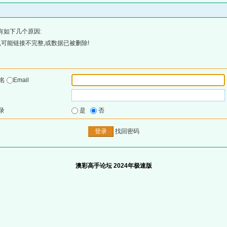
有如下几个原因:
可能链接不完整,或数据已被删除!
户名
Email
录
是
否
找回密码
澳彩高手论坛 2024年极速版