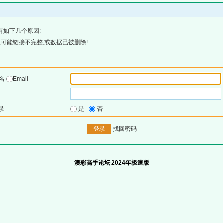
有如下几个原因:
可能链接不完整,或数据已被删除!
户名
Email
录
是
否
找回密码
澳彩高手论坛 2024年极速版