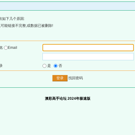
有如下几个原因:
可能链接不完整,或数据已被删除!
户名
Email
录
是
否
找回密码
澳彩高手论坛 2024年极速版