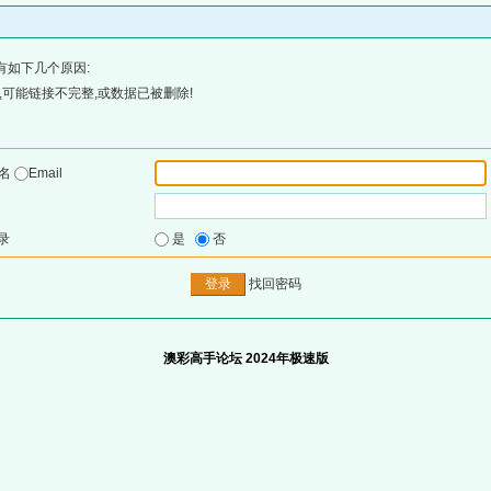
有如下几个原因:
可能链接不完整,或数据已被删除!
户名
Email
录
是
否
找回密码
澳彩高手论坛 2024年极速版