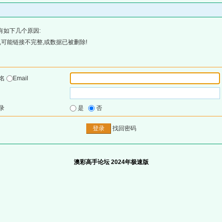
有如下几个原因:
可能链接不完整,或数据已被删除!
户名
Email
录
是
否
找回密码
澳彩高手论坛 2024年极速版