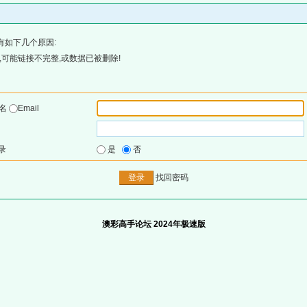
有如下几个原因:
可能链接不完整,或数据已被删除!
户名
Email
录
是
否
找回密码
澳彩高手论坛 2024年极速版