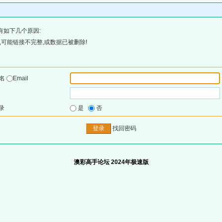
有如下几个原因:
可能链接不完整,或数据已被删除!
户名
Email
录
是
否
找回密码
澳彩高手论坛 2024年极速版