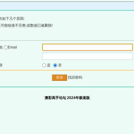
有如下几个原因:
可能链接不完整,或数据已被删除!
户名
Email
录
是
否
找回密码
澳彩高手论坛 2024年极速版