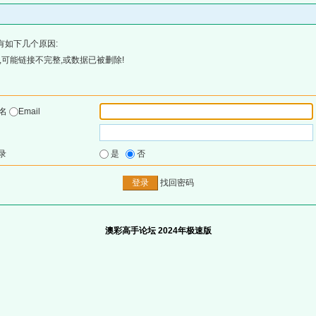
有如下几个原因:
可能链接不完整,或数据已被删除!
户名
Email
录
是
否
找回密码
澳彩高手论坛 2024年极速版