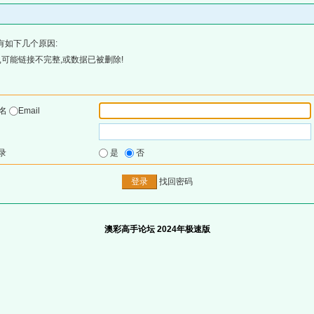
有如下几个原因:
可能链接不完整,或数据已被删除!
户名
Email
录
是
否
找回密码
澳彩高手论坛 2024年极速版