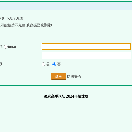
有如下几个原因:
可能链接不完整,或数据已被删除!
户名
Email
录
是
否
找回密码
澳彩高手论坛 2024年极速版