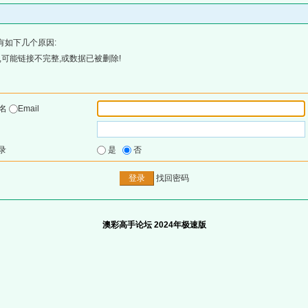
有如下几个原因:
可能链接不完整,或数据已被删除!
户名
Email
录
是
否
找回密码
澳彩高手论坛 2024年极速版