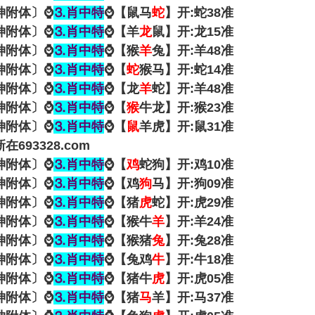
赌神附体〕⌚
⒊肖中特
⌚【鼠马
蛇
】开:蛇38准
赌神附体〕⌚
⒊肖中特
⌚【羊
龙
鼠】开:龙15准
赌神附体〕⌚
⒊肖中特
⌚【猴
羊
兔】开:羊48准
赌神附体〕⌚
⒊肖中特
⌚【
蛇
猴马】开:蛇14准
赌神附体〕⌚
⒊肖中特
⌚【龙
羊
蛇】开:羊48准
赌神附体〕⌚
⒊肖中特
⌚【
猴
牛龙】开:猴23准
赌神附体〕⌚
⒊肖中特
⌚【
鼠
羊虎】开:鼠31准
693328.com
赌神附体〕⌚
⒊肖中特
⌚【
鸡
蛇狗】开:鸡10准
赌神附体〕⌚
⒊肖中特
⌚【鸡
狗
马】开:狗09准
赌神附体〕⌚
⒊肖中特
⌚【猪
虎
蛇】开:虎29准
赌神附体〕⌚
⒊肖中特
⌚【猴牛
羊
】开:羊24准
赌神附体〕⌚
⒊肖中特
⌚【猴猪
兔
】开:兔28准
赌神附体〕⌚
⒊肖中特
⌚【兔鸡
牛
】开:牛18准
赌神附体〕⌚
⒊肖中特
⌚【猪牛
虎
】开:虎05准
赌神附体〕⌚
⒊肖中特
⌚【猪
马
羊】开:马37准