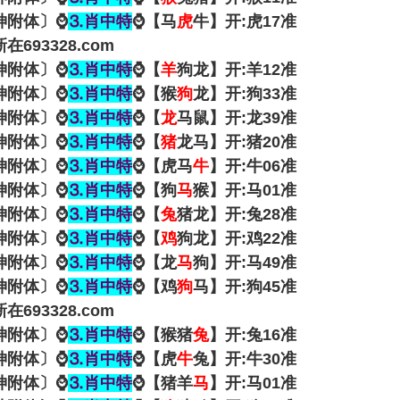
赌神附体〕⌚
⒊肖中特
⌚【马
虎
牛】开:虎17准
693328.com
赌神附体〕⌚
⒊肖中特
⌚【
羊
狗龙】开:羊12准
赌神附体〕⌚
⒊肖中特
⌚【猴
狗
龙】开:狗33准
赌神附体〕⌚
⒊肖中特
⌚【
龙
马鼠】开:龙39准
赌神附体〕⌚
⒊肖中特
⌚【
猪
龙马】开:猪20准
赌神附体〕⌚
⒊肖中特
⌚【虎马
牛
】开:牛06准
赌神附体〕⌚
⒊肖中特
⌚【狗
马
猴】开:马01准
赌神附体〕⌚
⒊肖中特
⌚【
兔
猪龙】开:兔28准
赌神附体〕⌚
⒊肖中特
⌚【
鸡
狗龙】开:鸡22准
赌神附体〕⌚
⒊肖中特
⌚【龙
马
狗】开:马49准
赌神附体〕⌚
⒊肖中特
⌚【鸡
狗
马】开:狗45准
693328.com
赌神附体〕⌚
⒊肖中特
⌚【猴猪
兔
】开:兔16准
赌神附体〕⌚
⒊肖中特
⌚【虎
牛
兔】开:牛30准
赌神附体〕⌚
⒊肖中特
⌚【猪羊
马
】开:马01准