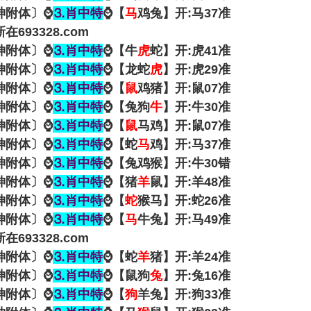
赌神附体〕⌚
⒊肖中特
⌚【
马
鸡兔】开:马37准
693328.com
赌神附体〕⌚
⒊肖中特
⌚【牛
虎
蛇】开:虎41准
赌神附体〕⌚
⒊肖中特
⌚【龙蛇
虎
】开:虎29准
赌神附体〕⌚
⒊肖中特
⌚【
鼠
鸡猪】开:鼠07准
赌神附体〕⌚
⒊肖中特
⌚【兔狗
牛
】开:牛30准
赌神附体〕⌚
⒊肖中特
⌚【
鼠
马鸡】开:鼠07准
赌神附体〕⌚
⒊肖中特
⌚【蛇
马
鸡】开:马37准
赌神附体〕⌚
⒊肖中特
⌚【兔鸡猴】开:牛30错
赌神附体〕⌚
⒊肖中特
⌚【猪
羊
鼠】开:羊48准
赌神附体〕⌚
⒊肖中特
⌚【
蛇
猴马】开:蛇26准
赌神附体〕⌚
⒊肖中特
⌚【
马
牛兔】开:马49准
693328.com
赌神附体〕⌚
⒊肖中特
⌚【蛇
羊
猪】开:羊24准
赌神附体〕⌚
⒊肖中特
⌚【鼠狗
兔
】开:兔16准
赌神附体〕⌚
⒊肖中特
⌚【
狗
羊兔】开:狗33准