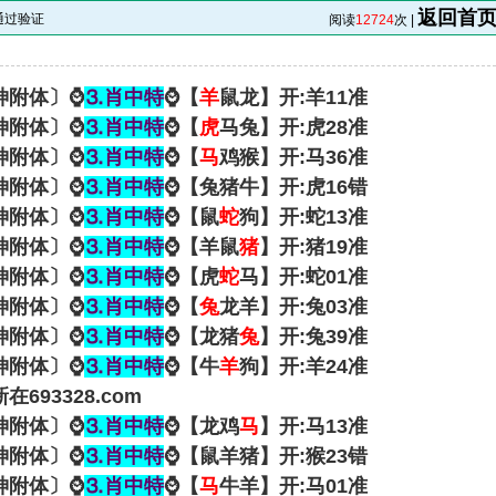
返回首
通过验证
阅读
12724
次 |
赌神附体〕⌚
⒊肖中特
⌚【
羊
鼠龙】开:羊11准
赌神附体〕⌚
⒊肖中特
⌚【
虎
马兔】开:虎28准
赌神附体〕⌚
⒊肖中特
⌚【
马
鸡猴】开:马36准
赌神附体〕⌚
⒊肖中特
⌚【兔猪牛】开:虎16错
赌神附体〕⌚
⒊肖中特
⌚【鼠
蛇
狗】开:蛇13准
赌神附体〕⌚
⒊肖中特
⌚【羊鼠
猪
】开:猪19准
赌神附体〕⌚
⒊肖中特
⌚【虎
蛇
马】开:蛇01准
赌神附体〕⌚
⒊肖中特
⌚【
兔
龙羊】开:兔03准
赌神附体〕⌚
⒊肖中特
⌚【龙猪
兔
】开:兔39准
赌神附体〕⌚
⒊肖中特
⌚【牛
羊
狗】开:羊24准
693328.com
赌神附体〕⌚
⒊肖中特
⌚【龙鸡
马
】开:马13准
赌神附体〕⌚
⒊肖中特
⌚【鼠羊猪】开:猴23错
赌神附体〕⌚
⒊肖中特
⌚【
马
牛羊】开:马01准