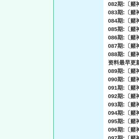
082期:〔
083期:〔
084期:〔
085期:〔
086期:〔
087期:〔
088期:〔
资料最早更新在
089期:〔
090期:〔
091期:〔
092期:〔
093期:〔
094期:〔
095期:〔
096期:〔
097期:〔