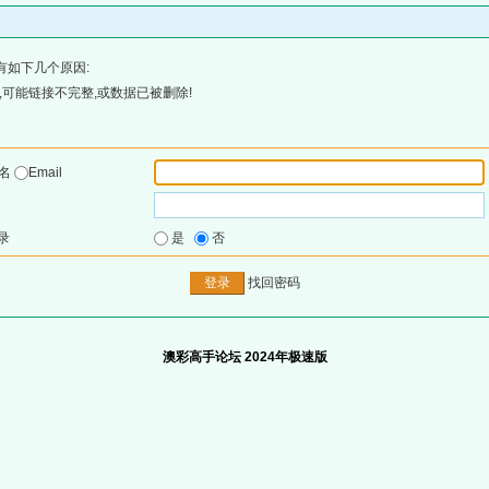
有如下几个原因:
可能链接不完整,或数据已被删除!
户名
Email
录
是
否
找回密码
澳彩高手论坛 2024年极速版