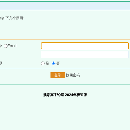
有如下几个原因:
户名
Email
录
是
否
找回密码
澳彩高手论坛 2024年极速版