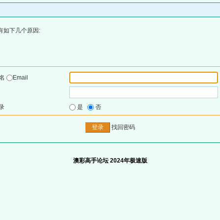
有如下几个原因:
户名
Email
录
是
否
找回密码
澳彩高手论坛 2024年极速版